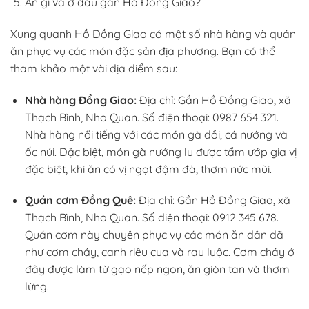
Ăn gì và ở đâu gần Hồ Đồng Giao?
Xung quanh Hồ Đồng Giao có một số nhà hàng và quán
ăn phục vụ các món đặc sản địa phương. Bạn có thể
tham khảo một vài địa điểm sau:
Nhà hàng Đồng Giao:
Địa chỉ: Gần Hồ Đồng Giao, xã
Thạch Bình, Nho Quan. Số điện thoại: 0987 654 321.
Nhà hàng nổi tiếng với các món gà đồi, cá nướng và
ốc núi. Đặc biệt, món gà nướng lu được tẩm ướp gia vị
đặc biệt, khi ăn có vị ngọt đậm đà, thơm nức mũi.
Quán cơm Đồng Quê:
Địa chỉ: Gần Hồ Đồng Giao, xã
Thạch Bình, Nho Quan. Số điện thoại: 0912 345 678.
Quán cơm này chuyên phục vụ các món ăn dân dã
như cơm cháy, canh riêu cua và rau luộc. Cơm cháy ở
đây được làm từ gạo nếp ngon, ăn giòn tan và thơm
lừng.