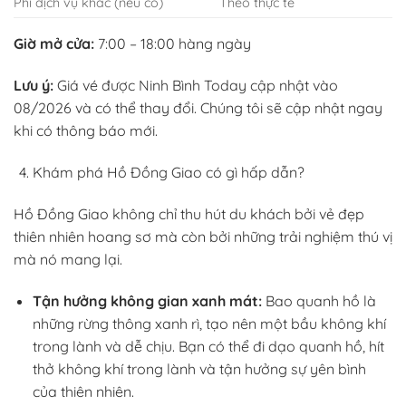
Phí dịch vụ khác (nếu có)
Theo thực tế
Giờ mở cửa:
7:00 – 18:00 hàng ngày
Lưu ý:
Giá vé được Ninh Bình Today cập nhật vào
08/2026 và có thể thay đổi. Chúng tôi sẽ cập nhật ngay
khi có thông báo mới.
Khám phá Hồ Đồng Giao có gì hấp dẫn?
Hồ Đồng Giao không chỉ thu hút du khách bởi vẻ đẹp
thiên nhiên hoang sơ mà còn bởi những trải nghiệm thú vị
mà nó mang lại.
Tận hưởng không gian xanh mát:
Bao quanh hồ là
những rừng thông xanh rì, tạo nên một bầu không khí
trong lành và dễ chịu. Bạn có thể đi dạo quanh hồ, hít
thở không khí trong lành và tận hưởng sự yên bình
của thiên nhiên.