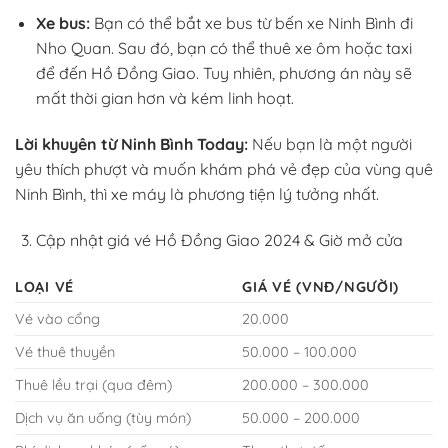
Xe bus:
Bạn có thể bắt xe bus từ bến xe Ninh Bình đi
Nho Quan. Sau đó, bạn có thể thuê xe ôm hoặc taxi
để đến Hồ Đồng Giao. Tuy nhiên, phương án này sẽ
mất thời gian hơn và kém linh hoạt.
Lời khuyên từ Ninh Bình Today:
Nếu bạn là một người
yêu thích phượt và muốn khám phá vẻ đẹp của vùng quê
Ninh Bình, thì xe máy là phương tiện lý tưởng nhất.
Cập nhật giá vé Hồ Đồng Giao 2024 & Giờ mở cửa
LOẠI VÉ
GIÁ VÉ (VNĐ/NGƯỜI)
Vé vào cổng
20.000
Vé thuê thuyền
50.000 – 100.000
Thuê lều trại (qua đêm)
200.000 – 300.000
Dịch vụ ăn uống (tùy món)
50.000 – 200.000