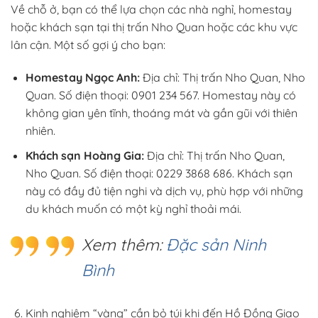
Về chỗ ở, bạn có thể lựa chọn các nhà nghỉ, homestay
hoặc khách sạn tại thị trấn Nho Quan hoặc các khu vực
lân cận. Một số gợi ý cho bạn:
Homestay Ngọc Anh:
Địa chỉ: Thị trấn Nho Quan, Nho
Quan. Số điện thoại: 0901 234 567. Homestay này có
không gian yên tĩnh, thoáng mát và gần gũi với thiên
nhiên.
Khách sạn Hoàng Gia:
Địa chỉ: Thị trấn Nho Quan,
Nho Quan. Số điện thoại: 0229 3868 686. Khách sạn
này có đầy đủ tiện nghi và dịch vụ, phù hợp với những
du khách muốn có một kỳ nghỉ thoải mái.
Xem thêm:
Đặc sản Ninh
Bình
Kinh nghiệm “vàng” cần bỏ túi khi đến Hồ Đồng Giao