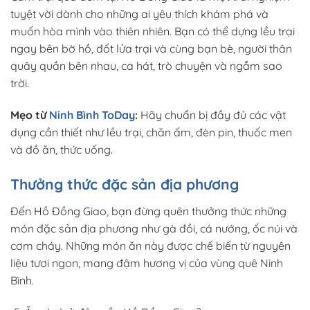
tuyệt vời dành cho những ai yêu thích khám phá và
muốn hòa mình vào thiên nhiên. Bạn có thể dựng lều trại
ngay bên bờ hồ, đốt lửa trại và cùng bạn bè, người thân
quây quần bên nhau, ca hát, trò chuyện và ngắm sao
trời.
Mẹo từ
Ninh Bình ToDay
:
Hãy chuẩn bị đầy đủ các vật
dụng cần thiết như lều trại, chăn ấm, đèn pin, thuốc men
và đồ ăn, thức uống.
Thưởng thức đặc sản địa phương
Đến Hồ Đồng Giao, bạn đừng quên thưởng thức những
món đặc sản địa phương như gà đồi, cá nướng, ốc núi và
cơm cháy. Những món ăn này được chế biến từ nguyên
liệu tươi ngon, mang đậm hương vị của vùng quê Ninh
Bình.