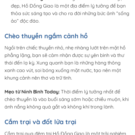
đẹp, Hồ Đồng Giao là một địa điểm lý tưởng để bạn
thỏa sức sáng tạo và cho ra đời những bức ảnh “sống
ảo” độc đáo.
Chèo thuyền ngắm cảnh hồ
Ngồi trên chiếc thuyền nhỏ, nhẹ nhàng lướt trên mặt hồ
phẳng lặng, bạn sẽ cảm nhận được sự yên bình và thư
thái đến lạ kỳ. Xung quanh bạn là những hàng thông
xanh cao vút, soi bóng xuống mặt nước, tạo nên một
khung cảnh nên thơ và trữ tình.
Mẹo từ Ninh Bình Today:
Thời điểm lý tưởng nhất để
chèo thuyền là vào buổi sáng sớm hoặc chiều muộn, khi
ánh nắng không quá gắt và không khí trong lành.
Cắm trại và đốt lửa trại
Cắm trại qua đêm tại Hồ Đồng Giao là một trải nghiệm