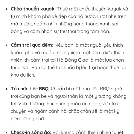
Chèo thuyền kayak:
Thuê một chiếc thuyền kayak và
tự mình khám phá vẻ đẹp của hồ nước. Lướt nhẹ trên
mặt nước, ngắm nhìn những hàng thông xanh soi
bóng và cảm nhận sự thư thái trong tâm hồn.
Cắm trại qua đêm:
Nếu bạn là một người yêu thích
khám phá và muốn trải nghiệm một đêm giữa thiên
nhiên, thì cắm trại tại Hồ Đồng Giao là một lựa chọn
tuyệt vời. Bạn có thể tự chuẩn bị lều trại hoặc thuê tại
khu du lịch.
Tổ chức tiệc BBQ:
Chuẩn bị một bữa tiệc BBQ ngoài
trời cùng bạn bè và người thân là một ý tưởng không
tồi. Vừa thưởng thức những món ăn ngon, vừa trò
chuyện và ngắm cảnh hồ, chắc chắn sẽ là một kỷ
niệm đáng nhớ.
Check-in sống ảo:
Với khung cảnh thiên nhiên tuyệt