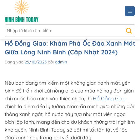
Bỏ
qua
nội
dung
Hồ Đồng Giao: Khám Phá Ốc Đảo Xanh Mát
Giữa Lòng Ninh Bình (Cập Nhật 2024)
Đăng vào
25/10/2025
bởi
admin
Nếu bạn đang tìm kiếm một không gian xanh mát, yên
bình để trốn khỏi cái nóng oi ả của mùa hè hay đơn giản
chỉ muốn hòa mình vào thiên nhiên, thì
Hồ Đồng Giao
chính là điểm đến lý tưởng. Nằm ẩn mình giữa những đồi
thông xanh ngát, hồ nước này tựa như một viên ngọc
bích lấp lánh, mang đến cho du khách những trải nghiệm
khó quên. Ninh Bình Today sẽ bật mí tất tần tật về “ốc
đảo xanh” này trong bài viết dưới đây.