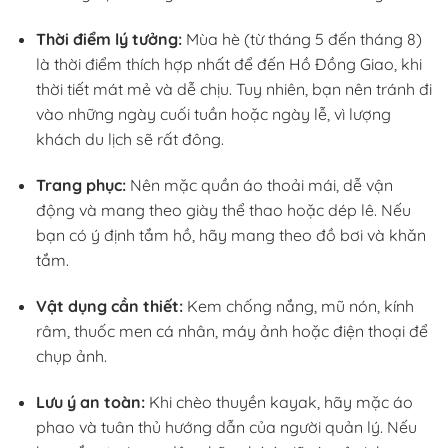
Thời điểm lý tưởng:
Mùa hè (từ tháng 5 đến tháng 8)
là thời điểm thích hợp nhất để đến Hồ Đồng Giao, khi
thời tiết mát mẻ và dễ chịu. Tuy nhiên, bạn nên tránh đi
vào những ngày cuối tuần hoặc ngày lễ, vì lượng
khách du lịch sẽ rất đông.
Trang phục:
Nên mặc quần áo thoải mái, dễ vận
động và mang theo giày thể thao hoặc dép lê. Nếu
bạn có ý định tắm hồ, hãy mang theo đồ bơi và khăn
tắm.
Vật dụng cần thiết:
Kem chống nắng, mũ nón, kính
râm, thuốc men cá nhân, máy ảnh hoặc điện thoại để
chụp ảnh.
Lưu ý an toàn:
Khi chèo thuyền kayak, hãy mặc áo
phao và tuân thủ hướng dẫn của người quản lý. Nếu