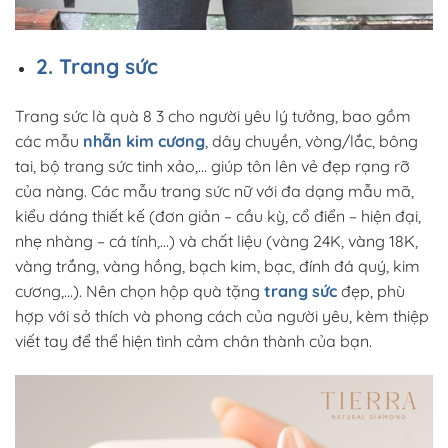
2. Trang sức
Trang sức là quà 8 3 cho người yêu lý tưởng, bao gồm
các mẫu
nhẫn kim cương
, dây chuyền, vòng/lắc, bông
tai, bộ trang sức tinh xảo,… giúp tôn lên vẻ đẹp rạng rỡ
của nàng. Các mẫu trang sức nữ với đa dạng mẫu mã,
kiểu dáng thiết kế (đơn giản – cầu kỳ, cổ điển – hiện đại,
nhẹ nhàng – cá tính,…) và chất liệu (vàng 24K, vàng 18K,
vàng trắng, vàng hồng, bạch kim, bạc, đính đá quý, kim
cương,…). Nên chọn hộp quà tặng
trang sức
đẹp, phù
hợp với sở thích và phong cách của người yêu, kèm thiệp
viết tay để thể hiện tình cảm chân thành của bạn.