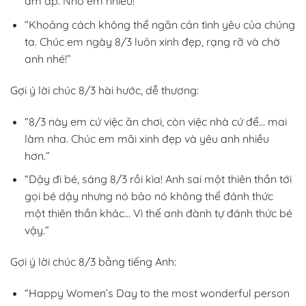
ấm áp. Nhớ em nhiều!”
“Khoảng cách không thể ngăn cản tình yêu của chúng
ta. Chúc em ngày 8/3 luôn xinh đẹp, rạng rỡ và chờ
anh nhé!”
Gợi ý lời chúc 8/3 hài hước, dễ thương:
“8/3 này em cứ việc ăn chơi, còn việc nhà cứ để… mai
làm nha. Chúc em mãi xinh đẹp và yêu anh nhiều
hơn.”
“Dậy đi bé, sáng 8/3 rồi kìa! Anh sai một thiên thần tới
gọi bé dậy nhưng nó bảo nó không thể đánh thức
một thiên thần khác… Vì thế anh đành tự đánh thức bé
vậy.”
Gợi ý lời chúc 8/3 bằng tiếng Anh:
“Happy Women’s Day to the most wonderful person