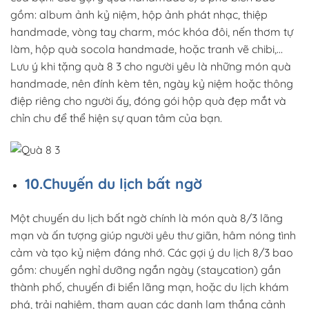
gồm: album ảnh kỷ niệm, hộp ảnh phát nhạc, thiệp
handmade, vòng tay charm, móc khóa đôi, nến thơm tự
làm, hộp quà socola handmade, hoặc tranh vẽ chibi,…
Lưu ý khi tặng quà 8 3 cho người yêu là những món quà
handmade, nên đính kèm tên, ngày kỷ niệm hoặc thông
điệp riêng cho người ấy, đóng gói hộp quà đẹp mắt và
chỉn chu để thể hiện sự quan tâm của bạn.
10.Chuyến du lịch bất ngờ
Một chuyến du lịch bất ngờ chính là món quà 8/3 lãng
mạn và ấn tượng giúp người yêu thư giãn, hâm nóng tình
cảm và tạo kỷ niệm đáng nhớ. Các gợi ý du lịch 8/3 bao
gồm: chuyến nghỉ dưỡng ngắn ngày (staycation) gần
thành phố, chuyến đi biển lãng mạn, hoặc du lịch khám
phá, trải nghiệm, tham quan các danh lam thắng cảnh