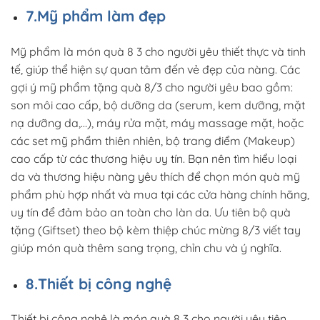
7.Mỹ phẩm làm đẹp
Mỹ phẩm là món quà 8 3 cho người yêu thiết thực và tinh
tế, giúp thể hiện sự quan tâm đến vẻ đẹp của nàng. Các
gợi ý mỹ phẩm tặng quà 8/3 cho người yêu bao gồm:
son môi cao cấp, bộ dưỡng da (serum, kem dưỡng, mặt
nạ dưỡng da,…), máy rửa mặt, máy massage mặt, hoặc
các set mỹ phẩm thiên nhiên, bộ trang điểm (Makeup)
cao cấp từ các thương hiệu uy tín. Bạn nên tìm hiểu loại
da và thương hiệu nàng yêu thích để chọn món quà mỹ
phẩm phù hợp nhất và mua tại các cửa hàng chính hãng,
uy tín để đảm bảo an toàn cho làn da. Ưu tiên bộ quà
tặng (Giftset) theo bộ kèm thiệp chúc mừng 8/3 viết tay
giúp món quà thêm sang trọng, chỉn chu và ý nghĩa.
8.Thiết bị công nghệ
Thiết bị công nghệ là món quà 8 3 cho người yêu tiện