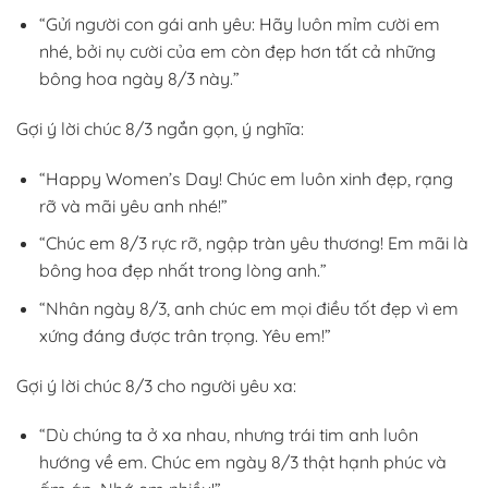
“Gửi người con gái anh yêu: Hãy luôn mỉm cười em
nhé, bởi nụ cười của em còn đẹp hơn tất cả những
bông hoa ngày 8/3 này.”
Gợi ý lời chúc 8/3 ngắn gọn, ý nghĩa:
“Happy Women’s Day! Chúc em luôn xinh đẹp, rạng
rỡ và mãi yêu anh nhé!”
“Chúc em 8/3 rực rỡ, ngập tràn yêu thương! Em mãi là
bông hoa đẹp nhất trong lòng anh.”
“Nhân ngày 8/3, anh chúc em mọi điều tốt đẹp vì em
xứng đáng được trân trọng. Yêu em!”
Gợi ý lời chúc 8/3 cho người yêu xa:
“Dù chúng ta ở xa nhau, nhưng trái tim anh luôn
hướng về em. Chúc em ngày 8/3 thật hạnh phúc và