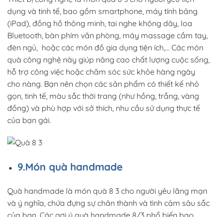
dụng và tinh tế, bao gồm smartphone, máy tính bảng
(iPad), đồng hồ thông minh, tai nghe không dây, loa
Bluetooth, bàn phím văn phòng, máy massage cầm tay,
đèn ngủ, hoặc các món đồ gia dụng tiện ích,… Các món
quà công nghệ này giúp nâng cao chất lượng cuộc sống,
hỗ trợ công việc hoặc chăm sóc sức khỏe hàng ngày
cho nàng. Bạn nên chọn các sản phẩm có thiết kế nhỏ
gọn, tinh tế, màu sắc thời trang (như hồng, trắng, vàng
đồng) và phù hợp với sở thích, nhu cầu sử dụng thực tế
của bạn gái.
9.Món quà handmade
Quà handmade là món quà 8 3 cho người yêu lãng mạn
và ý nghĩa, chứa đựng sự chân thành và tình cảm sâu sắc
của bạn. Các gợi ý quà handmade 8/3 phổ biến bao