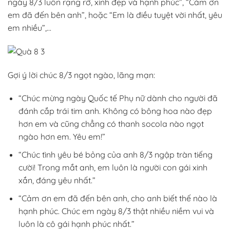
ngày 8/3 luôn rạng rỡ, xinh đẹp và hạnh phúc”, “Cảm ơn
em đã đến bên anh”, hoặc “Em là điều tuyệt vời nhất, yêu
em nhiều”,.
..
Gợi ý lời chúc 8/3 ngọt ngào, lãng mạn:
“Chúc mừng ngày Quốc tế Phụ nữ dành cho người đã
đánh cắp trái tim anh. Không có bông hoa nào đẹp
hơn em và cũng chẳng có thanh socola nào ngọt
ngào hơn em. Yêu em!”
“Chúc tình yêu bé bỏng của anh 8/3 ngập tràn tiếng
cười! Trong mắt anh, em luôn là người con gái xinh
xắn, đáng yêu nhất.”
“Cảm ơn em đã đến bên anh, cho anh biết thế nào là
hạnh phúc. Chúc em ngày 8/3 thật nhiều niềm vui và
luôn là cô gái hạnh phúc nhất.”