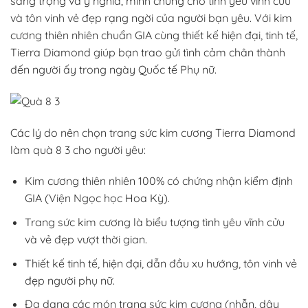
sang trọng và ý nghĩa,
minh chứng cho tình yêu vĩnh cửu
và
tôn vinh vẻ đẹp
rạng ngời của người bạn yêu. Với kim
cương thiên nhiên chuẩn GIA cùng thiết kế hiện đại, tinh tế,
Tierra Diamond giúp bạn trao gửi tình cảm chân thành
đến người ấy trong ngày Quốc tế Phụ nữ.
Các lý do nên chọn trang sức kim cương Tierra Diamond
làm quà 8 3 cho người yêu:
Kim cương thiên nhiên 100% có chứng nhận kiểm định
GIA (Viện Ngọc học Hoa Kỳ).
Trang sức kim cương là biểu tượng tình yêu vĩnh cửu
và vẻ đẹp vượt thời gian.
Thiết kế tinh tế, hiện đại, dẫn đầu xu hướng, tôn vinh vẻ
đẹp người phụ nữ.
Đa dạng các món trang sức kim cương (nhẫn, dây