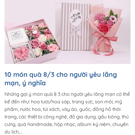
10 món quà 8/3 cho người yêu lãng
mạn, ý nghĩa
Những gợi ý món quà 8 3 cho người yêu lãng mạn có thể
kể đến như: hoa tươi/hoa sáp, trang sức, son môi, mỹ
phẩm, nước hoa, túi xách, váy áo, guốc, đồng hồ thời
trang, các thiết bị công nghệ, đồ gia dụng, gấu bông, thú
cưng, quà handmade, hộp nhạc, album kỷ niệm, chuyến
du lịch,…