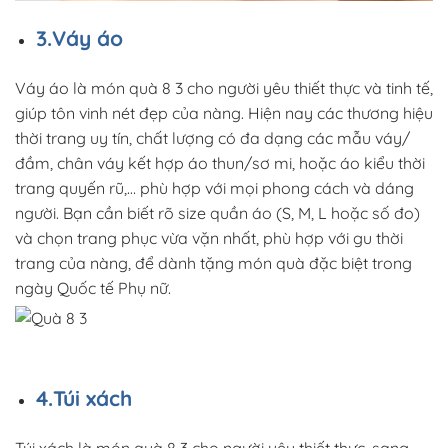
3.Váy áo
Váy áo là món quà 8 3 cho người yêu thiết thực và tinh tế,
giúp tôn vinh nét đẹp của nàng. Hiện nay các thương hiệu
thời trang uy tín, chất lượng có đa dạng các mẫu váy/
đầm, chân váy kết hợp áo thun/sơ mi, hoặc áo kiểu thời
trang quyến rũ,… phù hợp với mọi phong cách và dáng
người. Bạn cần biết rõ size quần áo (S, M, L hoặc số đo)
và chọn trang phục vừa vặn nhất, phù hợp với gu thời
trang của nàng, để dành tặng món quà đặc biệt trong
ngày Quốc tế Phụ nữ.
4.Túi xách
Túi xách là món quà 8 3 cho người yêu thiết thực, sang