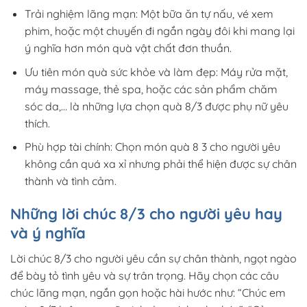
Trải nghiệm lãng mạn: Một bữa ăn tự nấu, vé xem
phim, hoặc một chuyến đi ngắn ngày đôi khi mang lại
ý nghĩa hơn món quà vật chất đơn thuần.
Ưu tiên món quà sức khỏe và làm đẹp: Máy rửa mặt,
máy massage, thẻ spa, hoặc các sản phẩm chăm
sóc da,… là những lựa chọn quà 8/3 được phụ nữ yêu
thích.
Phù hợp tài chính: Chọn món quà 8 3 cho người yêu
không cần quá xa xỉ nhưng phải thể hiện được sự chân
thành và tình cảm.
Những lời chúc 8/3 cho người yêu hay
và ý nghĩa
Lời chúc 8/3 cho người yêu cần sự chân thành, ngọt ngào
để bày tỏ tình yêu và sự trân trọng. Hãy chọn các câu
chúc lãng mạn, ngắn gọn hoặc hài hước như:
“Chúc em