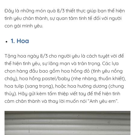
Đây là những món quà 8/3 thiết thực giúp bạn thể hiện
tình yêu chân thành, sự quan tâm tinh tế đối với người
con gái mình yêu.
1. Hoa
Tặng hoa ngày 8/3 cho người yêu là cách tuyệt vời để
thể hiện tình yêu, sự lãng mạn và trân trọng. Các lựa
chọn hàng đầu bao gồm hoa hồng đỏ (tình yêu nồng
cháy), hoa hồng pastel/baby (nhẹ nhàng, thuần khiết),
hoa tulip (sang trọng), hoặc hoa hướng dương (chung
thủy). Hãy gửi kèm tấm thiệp viết tay để thể hiện tình
cảm chân thành và thay lời muốn nói “Anh yêu em”.