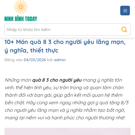
Bỏ
qua
nội
dung
10+ Món quà 8 3 cho người yêu lãng mạn,
ý nghĩa, thiết thực
Đăng vào
04/03/2026
bởi
admin
Những món
quà 8 3 cho người yêu
mang ý nghĩa tôn
vinh, thể hiện tình yêu, sự trân trọng và quan tâm chân
thành đối với bạn gái, giúp gắn kết mối quan hệ thêm
bền chặt. Hãy cùng xem ngay những gợi ý quà tặng 8/3
cho người yêu lãng mạn và ý nghĩa nhằm tạo bất ngờ,
mang lại niềm vui và hạnh phúc cho người thương nhé!