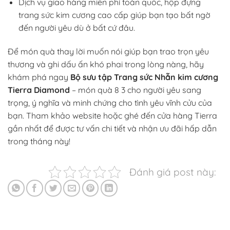
Dịch vụ giao hàng miễn phí toàn quốc, hộp đựng
trang sức kim cương cao cấp giúp bạn tạo bất ngờ
đến người yêu dù ở bất cứ đâu.
Để món quà thay lời muốn nói
giúp bạn trao trọn yêu
thương
và ghi dấu ấn khó phai trong lòng nàng, hãy
khám phá ngay
Bộ sưu tập
Trang sức
Nhẫn kim cương
Tierra Diamond
– món quà 8 3 cho người yêu sang
trọng, ý nghĩa và minh chứng cho tình yêu vĩnh cửu của
bạn. Tham khảo website hoặc ghé đến cửa hàng Tierra
gần nhất để được tư vấn chi tiết và nhận ưu đãi hấp dẫn
trong tháng này!
Đánh giá post này: