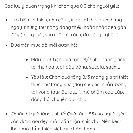
Các lưu ý quan trọng khi chọn quà 8 3 cho người yêu:
Tìm hiểu sở thích, nhu cầu: Quan sát thói quen hàng
ngày, những thứ nàng đang thiếu hoặc nhắc đến gần
đây (trang sức, son môi, túi xách, đồ công nghệ,…).
Dựa trên mức độ mối quan hệ:
Mới yêu: Chọn quà tặng 8/3 nhẹ nhàng, tinh
tế như hoa tươi, gấu bông, socola, sách,…
Yêu lâu: Chọn quà tặng 8/3 mang giá trị thiết
thực như trang sức (dây chuyền, nhẫn, bông
tai, vòng tay/lắc tay,…), mỹ phẩm cao cấp,
đồng hồ, chuyến du lịch,…
Chuẩn bị quà tặng tinh tế: Quà tặng 83 cho người yêu
cần được gói đẹp mắt, cẩn thận, chỉn chu. Nên kèm
theo một tấm thiệp viết tay chân thành.