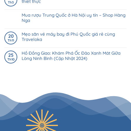
thiết thực
Th3
Mua rượu Trung Quốc ở Hà Nội uy tín – Shop Hàng
Nga
Mẹo săn vé máy bay đi Phú Quốc giá rẻ cùng
20
Traveloka
Th11
Hồ Đồng Giao: Khám Phá Ốc Đảo Xanh Mát Giữa
25
Lòng Ninh Bình (Cập Nhật 2024)
Th10