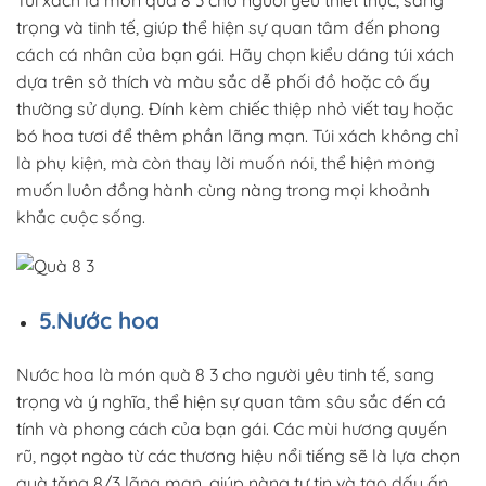
trọng và tinh tế, giúp thể hiện sự quan tâm đến phong
cách cá nhân của bạn gái. Hãy chọn kiểu dáng túi xách
dựa trên sở thích và màu sắc dễ phối đồ hoặc cô ấy
thường sử dụng. Đính kèm chiếc thiệp nhỏ viết tay hoặc
bó hoa tươi để thêm phần lãng mạn. Túi xách không chỉ
là phụ kiện, mà còn thay lời muốn nói, thể hiện mong
muốn luôn đồng hành cùng nàng trong mọi khoảnh
khắc cuộc sống.
5.Nước hoa
Nước hoa là món quà 8 3 cho người yêu tinh tế, sang
trọng và ý nghĩa, thể hiện sự quan tâm sâu sắc đến cá
tính và phong cách của bạn gái. Các mùi hương quyến
rũ, ngọt ngào từ các thương hiệu nổi tiếng sẽ là lựa chọn
quà tặng 8/3 lãng mạn, giúp nàng tự tin và tạo dấu ấn