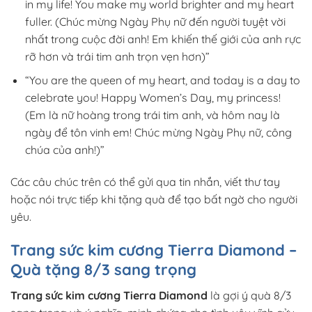
in my life! You make my world brighter and my heart
fuller. (Chúc mừng Ngày Phụ nữ đến người tuyệt vời
nhất trong cuộc đời anh! Em khiến thế giới của anh rực
rỡ hơn và trái tim anh trọn vẹn hơn)”
“You are the queen of my heart, and today is a day to
celebrate you! Happy Women’s Day, my princess!
(Em là nữ hoàng trong trái tim anh, và hôm nay là
ngày để tôn vinh em! Chúc mừng Ngày Phụ nữ, công
chúa của anh!)”
Các câu chúc trên có thể gửi qua tin nhắn, viết thư tay
hoặc nói trực tiếp khi tặng quà để tạo bất ngờ cho người
yêu.
Trang sức kim cương Tierra Diamond –
Quà tặng 8/3 sang trọng
Trang sức kim cương Tierra Diamond
là gợi ý quà 8/3