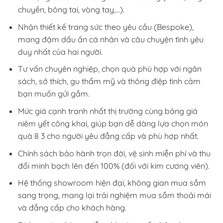
chuyền, bông tai, vòng tay,…).
Nhận thiết kế trang sức theo yêu cầu (Bespoke),
mang đậm dấu ấn cá nhân và câu chuyện tình yêu
duy nhất của hai người.
Tư vấn chuyên nghiệp, chọn quà phù hợp với ngân
sách, sở thích, gu thẩm mỹ và thông điệp tình cảm
bạn muốn gửi gắm.
Mức giá cạnh tranh nhất thị trường cùng bảng giá
niêm yết công khai, giúp bạn dễ dàng lựa chọn món
quà 8 3 cho người yêu đẳng cấp và phù hợp nhất.
Chính sách bảo hành trọn đời, vệ sinh miễn phí và thu
đổi minh bạch lên đến 100% (đối với kim cương viên).
Hệ thống showroom hiện đại, không gian mua sắm
sang trọng, mang lại trải nghiệm mua sắm thoải mái
và đẳng cấp cho khách hàng.