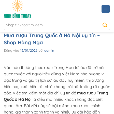
Bỏ
qua
nội
dung
Mua rượu Trung Quốc ở Hà Nội uy tín –
Shop Hàng Nga
Đăng vào
15/01/2026
bởi
admin
Văn hóa thưởng thức rượu Trung Hoa từ lâu đã trở nên
quen thuộc với người tiêu dùng Việt Nam nhờ hương vị
đặc trưng và giá trị lịch sử lâu đời. Tuy nhiên, thị trường
hiện nay xuất hiện rất nhiều hàng trôi nổi không rõ nguồn
gốc. Việc tìm kiếm một địa chỉ uy tín để
mua rượu Trung
Quốc ở Hà Nội
là điều mà nhiều khách hàng đặc biệt
quan tâm. Bài viết này sẽ bật mí nơi mua rượu chính
hãng, giá thành cạnh tranh và nhiều ưu đãi hấp dẫn.