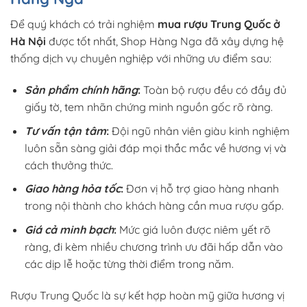
Để quý khách có trải nghiệm
mua rượu Trung Quốc ở
Hà Nội
được tốt nhất, Shop Hàng Nga đã xây dựng hệ
thống dịch vụ chuyên nghiệp với những ưu điểm sau:
Sản phẩm chính hãng
:
Toàn bộ rượu đều có đầy đủ
giấy tờ, tem nhãn chứng minh nguồn gốc rõ ràng.
Tư vấn tận tâm
:
Đội ngũ nhân viên giàu kinh nghiệm
luôn sẵn sàng giải đáp mọi thắc mắc về hương vị và
cách thưởng thức.
Giao hàng hỏa tốc
:
Đơn vị hỗ trợ giao hàng nhanh
trong nội thành cho khách hàng cần mua rượu gấp.
Giá cả minh bạch
:
Mức giá luôn được niêm yết rõ
ràng, đi kèm nhiều chương trình ưu đãi hấp dẫn vào
các dịp lễ hoặc từng thời điểm trong năm.
Rượu Trung Quốc là sự kết hợp hoàn mỹ giữa hương vị