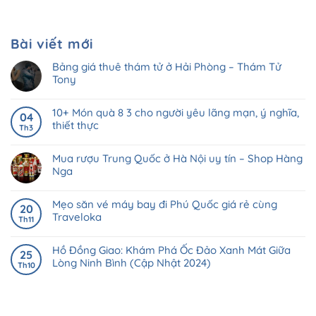
Bài viết mới
Bảng giá thuê thám tử ở Hải Phòng – Thám Tử
Tony
10+ Món quà 8 3 cho người yêu lãng mạn, ý nghĩa,
04
thiết thực
Th3
Mua rượu Trung Quốc ở Hà Nội uy tín – Shop Hàng
Nga
Mẹo săn vé máy bay đi Phú Quốc giá rẻ cùng
20
Traveloka
Th11
Hồ Đồng Giao: Khám Phá Ốc Đảo Xanh Mát Giữa
25
Lòng Ninh Bình (Cập Nhật 2024)
Th10