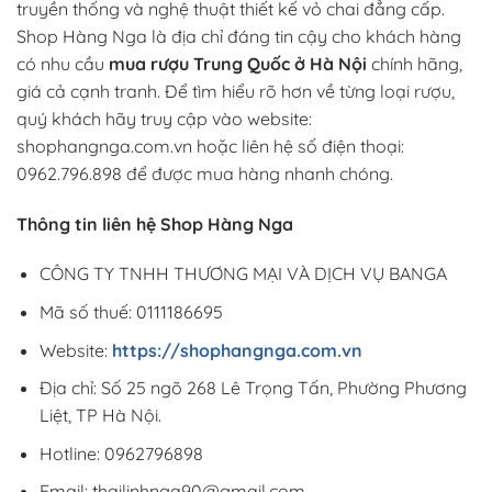
truyền thống và nghệ thuật thiết kế vỏ chai đẳng cấp.
Shop Hàng Nga là địa chỉ đáng tin cậy cho khách hàng
có nhu cầu
mua rượu Trung Quốc ở Hà Nội
chính hãng,
giá cả cạnh tranh. Để tìm hiểu rõ hơn về từng loại rượu,
quý khách hãy truy cập vào website:
shophangnga.com.vn hoặc liên hệ số điện thoại:
0962.796.898 để được mua hàng nhanh chóng.
Thông tin liên hệ Shop Hàng Nga
CÔNG TY TNHH THƯƠNG MẠI VÀ DỊCH VỤ BANGA
Mã số thuế: 0111186695
Website:
https://shophangnga.com.vn
Địa chỉ: Số 25 ngõ 268 Lê Trọng Tấn, Phường Phương
Liệt, TP Hà Nội.
Hotline: 0962796898
Email: thailinhnga90@gmail.com