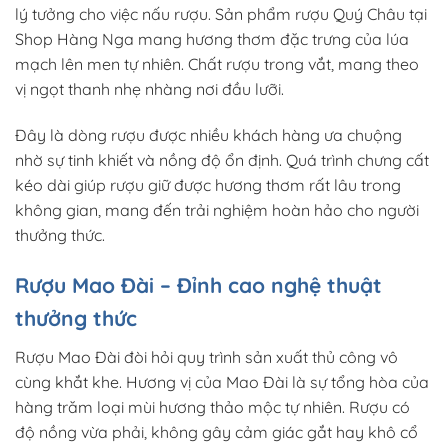
lý tưởng cho việc nấu rượu. Sản phẩm rượu Quý Châu tại
Shop Hàng Nga mang hương thơm đặc trưng của lúa
mạch lên men tự nhiên. Chất rượu trong vắt, mang theo
vị ngọt thanh nhẹ nhàng nơi đầu lưỡi.
Đây là dòng rượu được nhiều khách hàng ưa chuộng
nhờ sự tinh khiết và nồng độ ổn định. Quá trình chưng cất
kéo dài giúp rượu giữ được hương thơm rất lâu trong
không gian, mang đến trải nghiệm hoàn hảo cho người
thưởng thức.
Rượu Mao Đài – Đỉnh cao nghệ thuật
thưởng thức
Rượu Mao Đài đòi hỏi quy trình sản xuất thủ công vô
cùng khắt khe. Hương vị của Mao Đài là sự tổng hòa của
hàng trăm loại mùi hương thảo mộc tự nhiên. Rượu có
độ nồng vừa phải, không gây cảm giác gắt hay khô cổ