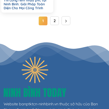
Thi công rèm nhựa pvc tại
Ninh Bình: Giải Pháp Toàn
Diện Cho Mọi Công Trình
2
1
Website banptktcn-ninhbinh.vn thuộc sở hữu của Ban