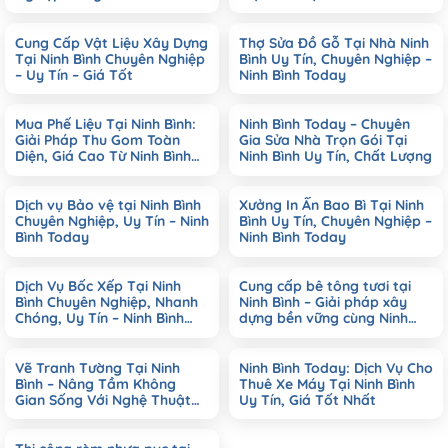
Doanh Nghiệp
Cung Cấp Vật Liệu Xây Dựng
Thợ Sửa Đồ Gỗ Tại Nhà Ninh
Tại Ninh Bình Chuyên Nghiệp
Bình Uy Tín, Chuyên Nghiệp –
– Uy Tín – Giá Tốt
Ninh Bình Today
Mua Phế Liệu Tại Ninh Bình:
Ninh Bình Today – Chuyên
Giải Pháp Thu Gom Toàn
Gia Sửa Nhà Trọn Gói Tại
Diện, Giá Cao Từ Ninh Bình
Ninh Bình Uy Tín, Chất Lượng
Today
Dịch vụ Bảo vệ tại Ninh Bình
Xưởng In Ấn Bao Bì Tại Ninh
Chuyên Nghiệp, Uy Tín – Ninh
Bình Uy Tín, Chuyên Nghiệp –
Bình Today
Ninh Bình Today
Dịch Vụ Bốc Xếp Tại Ninh
Cung cấp bê tông tươi tại
Bình Chuyên Nghiệp, Nhanh
Ninh Bình – Giải pháp xây
Chóng, Uy Tín – Ninh Bình
dựng bền vững cùng Ninh
Today
Bình Today
Vẽ Tranh Tường Tại Ninh
Ninh Bình Today: Dịch Vụ Cho
Bình – Nâng Tầm Không
Thuê Xe Máy Tại Ninh Bình
Gian Sống Với Nghệ Thuật
Uy Tín, Giá Tốt Nhất
Đỉnh Cao