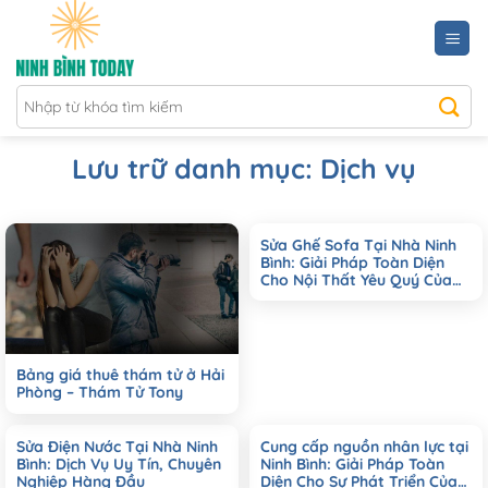
Bỏ
qua
nội
dung
Lưu trữ danh mục:
Dịch vụ
Sửa Ghế Sofa Tại Nhà Ninh
Bình: Giải Pháp Toàn Diện
Cho Nội Thất Yêu Quý Của
Bạn
Bảng giá thuê thám tử ở Hải
Phòng – Thám Tử Tony
Sửa Điện Nước Tại Nhà Ninh
Cung cấp nguồn nhân lực tại
Bình: Dịch Vụ Uy Tín, Chuyên
Ninh Bình: Giải Pháp Toàn
Nghiệp Hàng Đầu
Diện Cho Sự Phát Triển Của